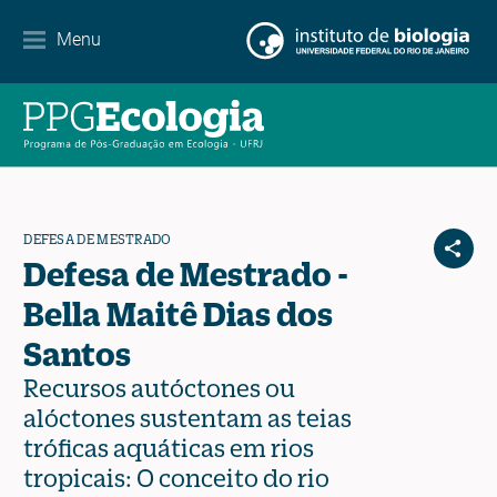
Contato
Menu
EN
ES
PT
DEFESA DE MESTRADO
Defesa de Mestrado -
Bella Maitê Dias dos
Santos
Recursos autóctones ou
alóctones sustentam as teias
tróficas aquáticas em rios
tropicais: O conceito do rio