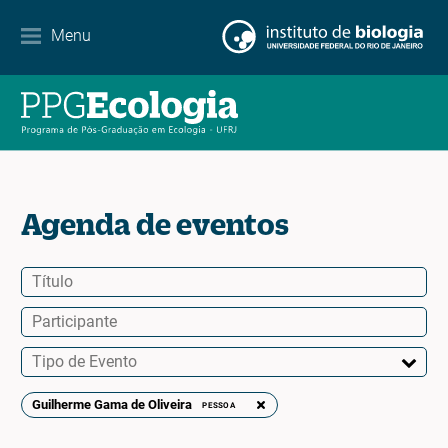
Contato
Menu
EN
ES
PT
Agenda de eventos
Guilherme Gama de Oliveira
PESSOA