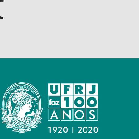
ias
to