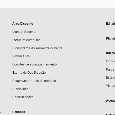
Área Discente
Editai
Manual discente
Plane
Estrutura curricular
Cronograma do semestre corrente
Inter
Formulários
Intro
Comitês de acompanhamento
Parce
Exame de Qualificação
Estági
Reaproveitamento de créditos
Visita
Disciplinas
Oportunidades
Agend
S
Pessoas