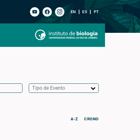
EN
ES
PT
A-Z
CRONO