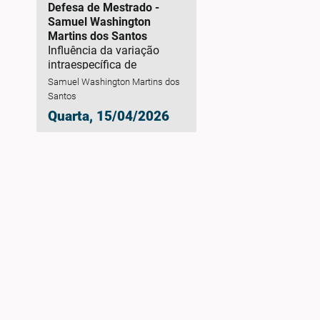
Defesa de Mestrado -
Samuel Washington
Martins dos Santos
Influência da variação
intraespecífica de
Chelonoidis denticulatus
Samuel Washington Martins dos
na sua interação com cães
Santos
domésticos em uma
Quarta, 15/04/2026
iniciativa de refaunação