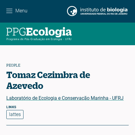
Menu
News
Contact
EN
ES
PT
PEOPLE
Tomaz Cezimbra de
Azevedo
Laboratório de Ecologia e Conservação Marinha - UFRJ
lattes