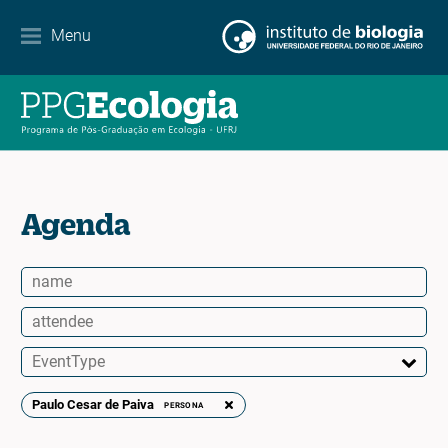
Contacto
Menu
EN
ES
PT
Agenda
Paulo Cesar de Paiva
PERSONA