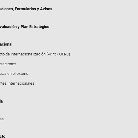
uciones, Formularios y Avisos
valuación y Plan Estratégico
acional
to de Internacionalización (PrInt / UFRJ)
oraciones
ias en el exterior
ntes internacionales
da
ias
cto