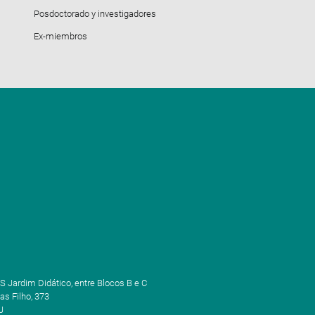
Posdoctorado y investigadores
Ex-miembros
S Jardim Didático, entre Blocos B e C
as Filho, 373
J