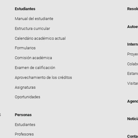
Estudiantes
Resol
Manual del estudiante
Autoe
Estructura curricular
Calendário académico actual
Intern
Formularios
Proyec
Comisión académica
Colab
Examen de calificación
Estanc
Aprovechamiento de los créditos
Visita
Asignaturas
Oportunidades
Agen
S
Personas
Notic
Estudiantes
Profesores
Conta