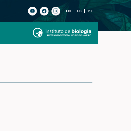
EN
ES
PT