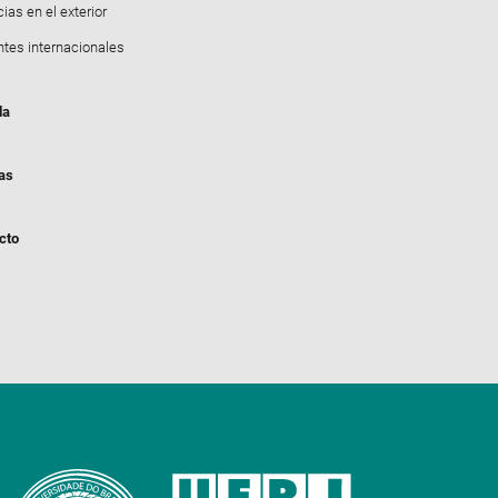
ias en el exterior
ntes internacionales
da
ias
cto