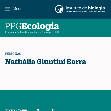
Menu
Agenda
Noticias
Contacto
PERSONAS
Nathália Giuntini Barra
EN
ES
PT