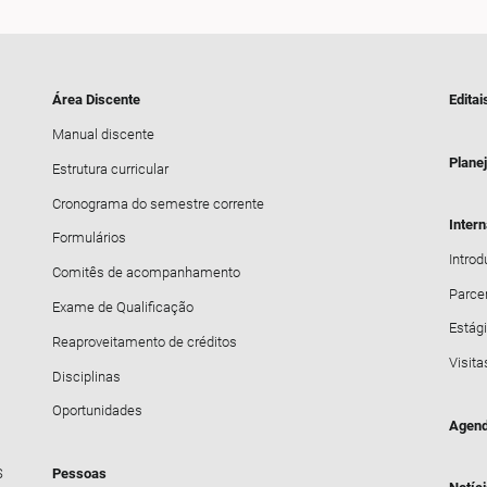
Área Discente
Editai
Manual discente
Plane
Estrutura curricular
Cronograma do semestre corrente
Inter
Formulários
Intro
Comitês de acompanhamento
Parce
Exame de Qualificação
Estági
Reaproveitamento de créditos
Visita
Disciplinas
Oportunidades
Agend
S
Pessoas