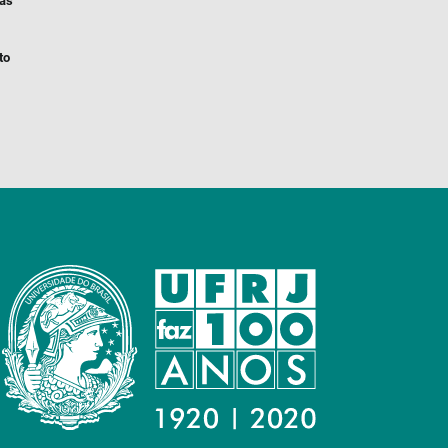
ias
to