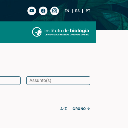
EN
ES
PT
A-Z
CRONO