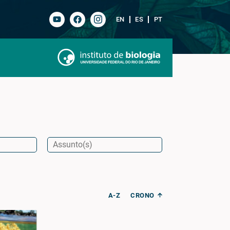
EN
ES
PT
A-Z
CRONO