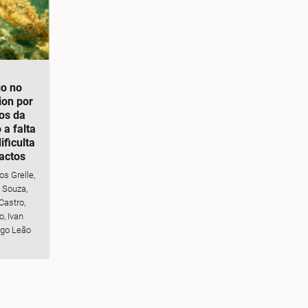
go no
ion por
os da
a falta
ificulta
actos
os Grelle,
 Souza,
Castro,
, Ivan
igo Leão