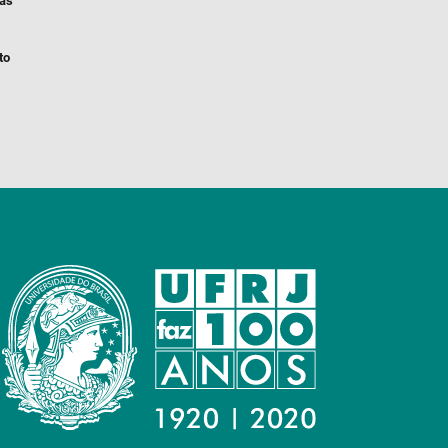
ias
to