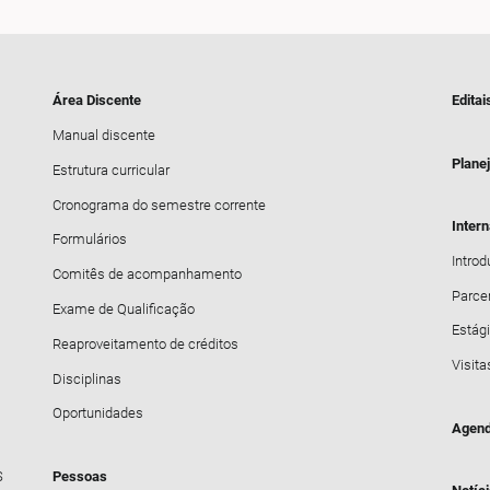
Área Discente
Editai
Manual discente
Plane
Estrutura curricular
Cronograma do semestre corrente
Inter
Formulários
Intro
Comitês de acompanhamento
Parce
Exame de Qualificação
Estági
Reaproveitamento de créditos
Visita
Disciplinas
Oportunidades
Agend
S
Pessoas