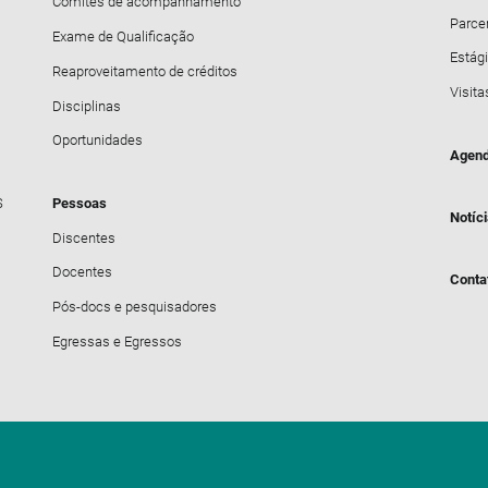
Comitês de acompanhamento
Parce
Exame de Qualificação
Estági
Reaproveitamento de créditos
Visita
Disciplinas
Oportunidades
Agend
S
Pessoas
Notíc
Discentes
Docentes
Conta
Pós-docs e pesquisadores
Egressas e Egressos