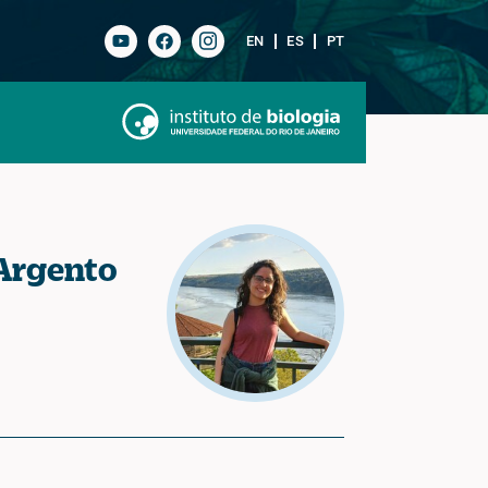
EN
ES
PT
 Argento