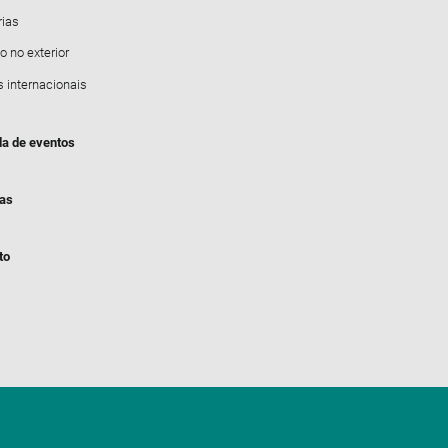
rias
o no exterior
s internacionais
a de eventos
ias
to