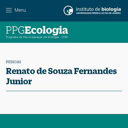
Parcerias
Menu
Agenda de eventos
Notícias
Contato
PESSOAS
Renato de Souza Fernandes
Junior
EN
ES
PT