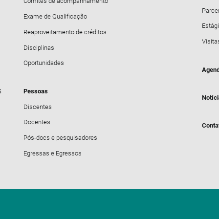
Comitês de acompanhamento
Parce
Exame de Qualificação
Estági
Reaproveitamento de créditos
Visita
Disciplinas
Oportunidades
Agend
S
Pessoas
Notíc
Discentes
Docentes
Conta
Pós-docs e pesquisadores
Egressas e Egressos