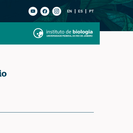
EN
ES
PT
io