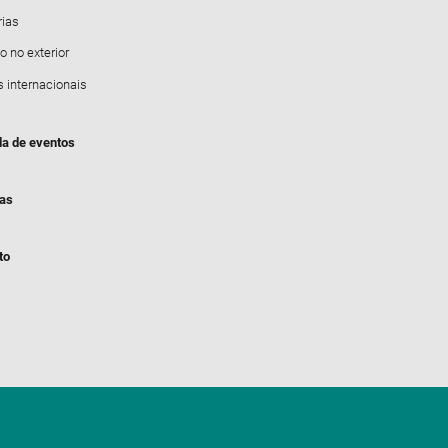
rias
o no exterior
s internacionais
a de eventos
ias
to