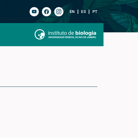
EN
ES
PT