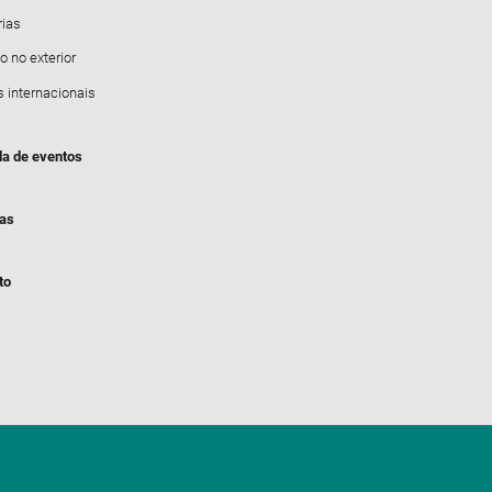
rias
o no exterior
s internacionais
a de eventos
ias
to