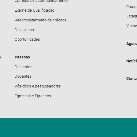
Comitês de acompanhamento
Parce
Exame de Qualificação
Estági
Reaproveitamento de créditos
Visita
Disciplinas
Oportunidades
Agend
S
Pessoas
Notíc
Discentes
Docentes
Conta
Pós-docs e pesquisadores
Egressas e Egressos