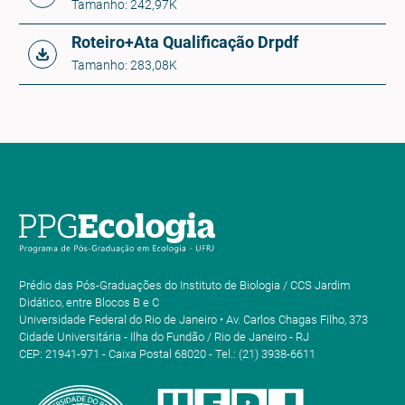
Tamanho: 242,97K
Roteiro+Ata Qualificação Dr
pdf
Tamanho: 283,08K
Prédio das Pós-Graduações do Instituto de Biologia / CCS Jardim
Didático, entre Blocos B e C
Universidade Federal do Rio de Janeiro • Av. Carlos Chagas Filho, 373
Cidade Universitária - Ilha do Fundão / Rio de Janeiro - RJ
CEP: 21941-971 - Caixa Postal 68020 - Tel.: (21) 3938-6611