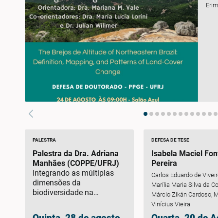
Erim
PALESTRA
DEFESA DE TESE
Palestra da Dra. Adriana
Isabela Maciel Fon
Manhães (COPPE/UFRJ)
Pereira
Integrando as múltiplas
Landscape, local f
Carlos Eduardo de Viveir
dimensões da
and the diversity of
Marília Maria Silva da Co
biodiversidade na
small urban
Márcio Zikán Cardoso, 
restauração ecológica
agroecosystems: S
Vinícius Vieira
scale landscape ec
Quinta, 28 de agosto
Quarta, 20 de 