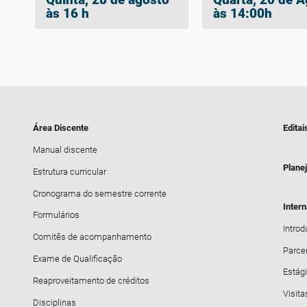
às 16 h
às 14:00h
Área Discente
Editai
Manual discente
Plane
Estrutura curricular
Cronograma do semestre corrente
Inter
Formulários
Intro
Comitês de acompanhamento
Parce
Exame de Qualificação
Estági
Reaproveitamento de créditos
Visita
Disciplinas