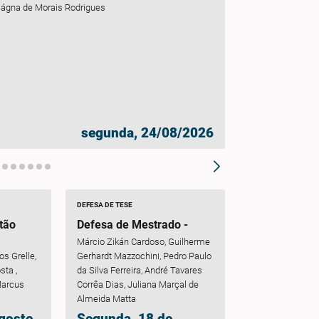
ágna de Morais Rodrigues
segunda, 24/08/2026
DEFESA DE TESE
tão
Defesa de Mestrado -
Juliana Marçal
Márcio Zikán Cardoso, Guilherme
eatures
Estimativas de sequestro
os Grelle,
Gerhardt Mazzochini, Pedro Paulo
 bees in
de carbono em árvores
sta ,
da Silva Ferreira, André Tavares
urbanas tropicais:
Marcus
Corrêa Dias, Juliana Marçal de
mall
potencial de espécies,
Almeida Matta
ology
modelos alométricos e a
Agosto
Segunda, 18 de