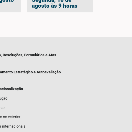
influência de
agosto às 9 horas
características funcionais
s, Resoluções, Formulários e Atas
jamento Estratégico e Autoavaliação
nacionalização
dução
rias
o no exterior
s internacionais