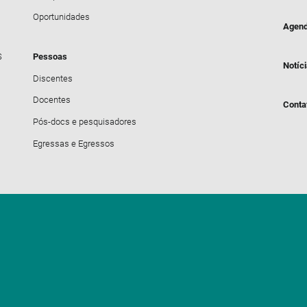
Oportunidades
Agend
S
Pessoas
Notíc
Discentes
Docentes
Conta
Pós-docs e pesquisadores
Egressas e Egressos