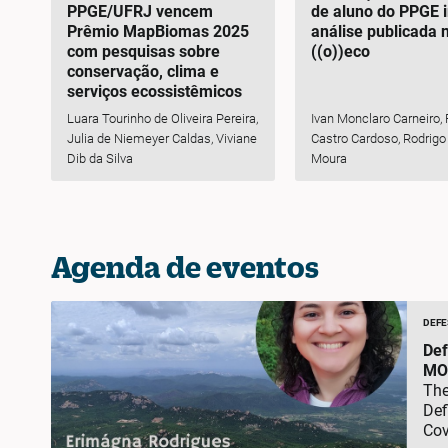
PPGE/UFRJ vencem
de aluno do PPGE 
Prêmio MapBiomas 2025
análise publicada n
com pesquisas sobre
((o))eco
conservação, clima e
serviços ecossistêmicos
Luara Tourinho de Oliveira Pereira,
Ivan Monclaro Carneiro,
Julia de Niemeyer Caldas, Viviane
Castro Cardoso, Rodrigo
Dib da Silva
Moura
Agenda de eventos
DEFE
Def
MO
The
Def
Cov