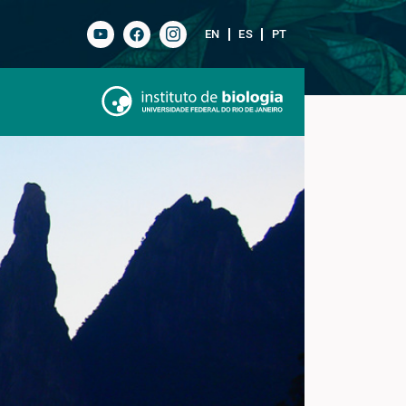
EN
ES
PT