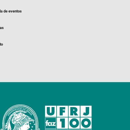
a de eventos
ias
to