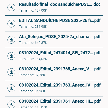
Resultado final_doc sanduichePDSE_2025-26 2a chamada
doc
Tamanho: 187,00K
EDITAL SANDUÍCHE PDSE 2025-26 final_segundachamada 2
pdf
Tamanho: 281,98K
Ata_Seleção_PDSE_2025-2a_chamada_final 2
pdf
Tamanho: 640,87K
08102024_Edital_2474014_SEI_2472849_Edital_26_2024
pdf
Tamanho: 134,02K
08102024_Edital_2391765_Anexo_V___MODELO_DA_DECLARACAO_DO_COORIENTADOR_NO_EXTERIOR_
pdf
Tamanho: 87,76K
08102024_Edital_2391763_Anexo_IV__Proficiencia_2024
pdf
Tamanho: 84,26K
08102024_Edital_2391761_Anexo_III___Declaracao_Reconhecimento_da_Fluencia___Orient_Brasileiro
pdf
Tamanho: 113,07K