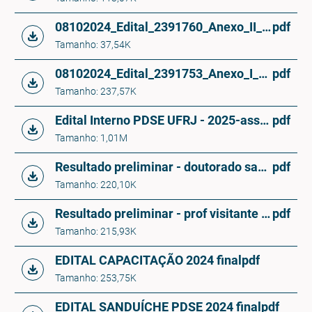
08102024_Edital_2391760_Anexo_II___Declaracao_Reconhecimento_da_Fluencia_Linguistica_do_cooorientador_no_exterior__1_
pdf
Tamanho: 37,54K
08102024_Edital_2391753_Anexo_I___Termo_de_Outorga___1_
pdf
Tamanho: 237,57K
Edital Interno PDSE UFRJ - 2025-assinado
pdf
Tamanho: 1,01M
Resultado preliminar - doutorado sanduíche PDSE 2024
pdf
Tamanho: 220,10K
Resultado preliminar - prof visitante 2024 - Ata Seleção PrInt
pdf
Tamanho: 215,93K
EDITAL CAPACITAÇÃO 2024 final
pdf
Tamanho: 253,75K
EDITAL SANDUÍCHE PDSE 2024 final
pdf