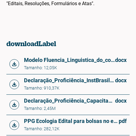
"Editais, Resoluções, Formulários e Atas".
downloadLabel
Modelo Fluencia_Linguistica_do_cooorientador_no_exterior__anexo2_
docx
Tamanho: 12,05K
Declaração_Proficiência_InstBrasileira
docx
Tamanho: 910,37K
Declaração_Proficiência_Capacitacao
docx
Tamanho: 2,45M
PPG Ecologia Edital para bolsas no exterior- doutorado sanduiche 2027
pdf
Tamanho: 282,12K