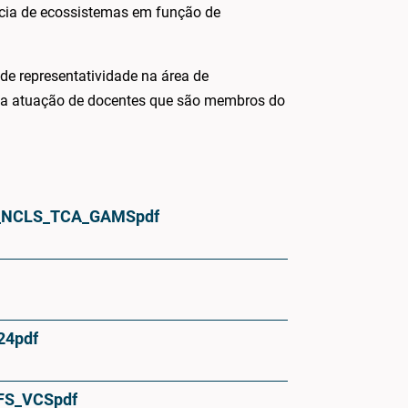
ncia de ecossistemas em função de
e representatividade na área de
s a atuação de docentes que são membros do
aFS_NCLS_TCA_GAMS
pdf
24
pdf
daFS_VCS
pdf