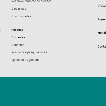
Reaproveitamento de créditos
Visita
Disciplinas
Oportunidades
Agend
S
Pessoas
Notíc
Discentes
Docentes
Conta
Pós-docs e pesquisadores
Egressas e Egressos