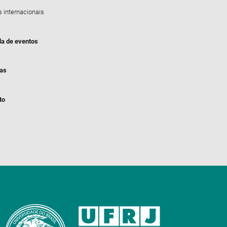
s internacionais
a de eventos
ias
to