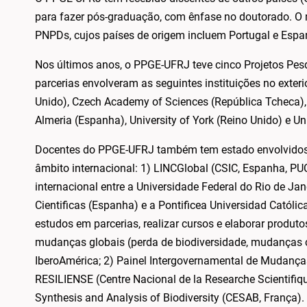
para fazer pós-graduação, com ênfase no doutorado. O
PNPDs, cujos países de origem incluem Portugal e Espa
Nos últimos anos, o PPGE-UFRJ teve cinco Projetos Pesq
parcerias envolveram as seguintes instituições no exteri
Unido), Czech Academy of Sciences (República Tcheca),
Almeria (Espanha), University of York (Reino Unido) e Un
Docentes do PPGE-UFRJ também tem estado envolvidos no
âmbito internacional: 1) LINCGlobal (CSIC, Espanha, PUC-
internacional entre a Universidade Federal do Rio de Jan
Cientificas (Espanha) e a Pontificea Universidad Católica
estudos em parcerias, realizar cursos e elaborar produto
mudanças globais (perda de biodiversidade, mudanças cli
IberoAmérica; 2) Painel Intergovernamental de Mudanças
RESILIENSE (Centre Nacional de la Researche Scientifiq
Synthesis and Analysis of Biodiversity (CESAB, França). 