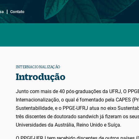
sa
Contato
INTERNACIONALIZAÇÃO
Introdução
Junto com mais de 40 pós-graduações da UFRJ, O PPGE-
Internacionalização, o qual é fomentado pela CAPES (Pr
Sustentabilidade, e o PPGE-UFRJ atua no eixo Sustentab
três discentes de doutorado sandwich já fizeram os seus e
Universidades da Austrália, Reino Unido e Suíça.
O PPGE-UFRJ tem recebido discentes de outros países (C