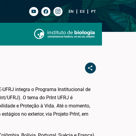
EN
ES
PT
UFRJ integra o Programa Institucional de
Int/UFRJ). O tema do PrInt UFRJ é
ilidade e Proteção à Vida. Até o momento,
stágios no exterior, via Projeto PrInt, em
olômbia, Bolívia, Portugal, Suécia e França)