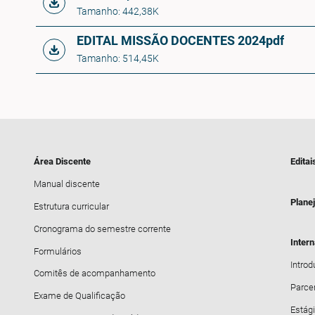
Tamanho: 442,38K
EDITAL MISSÃO DOCENTES 2024
pdf
Tamanho: 514,45K
Área Discente
Editai
Manual discente
Plane
Estrutura curricular
Cronograma do semestre corrente
Inter
Formulários
Intro
Comitês de acompanhamento
Parce
Exame de Qualificação
Estági