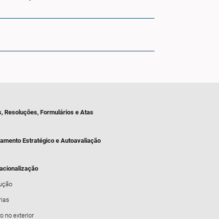
s, Resoluções, Formulários e Atas
jamento Estratégico e Autoavaliação
nacionalização
dução
rias
o no exterior