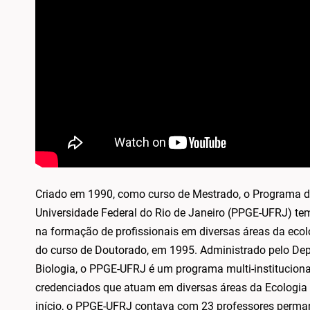
Criado em 1990, como curso de Mestrado, o Programa 
Universidade Federal do Rio de Janeiro (PPGE-UFRJ) tem
na formação de profissionais em diversas áreas da ecol
do curso de Doutorado, em 1995. Administrado pelo Dep
Biologia, o PPGE-UFRJ é um programa multi-institucion
credenciados que atuam em diversas áreas da Ecologia
início, o PPGE-UFRJ contava com 23 professores perma