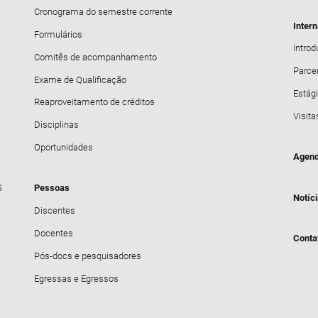
Cronograma do semestre corrente
Inter
Formulários
Intro
Comitês de acompanhamento
Parce
Exame de Qualificação
Estági
Reaproveitamento de créditos
Visita
Disciplinas
Oportunidades
Agend
S
Pessoas
Notíc
Discentes
Docentes
Conta
Pós-docs e pesquisadores
Egressas e Egressos