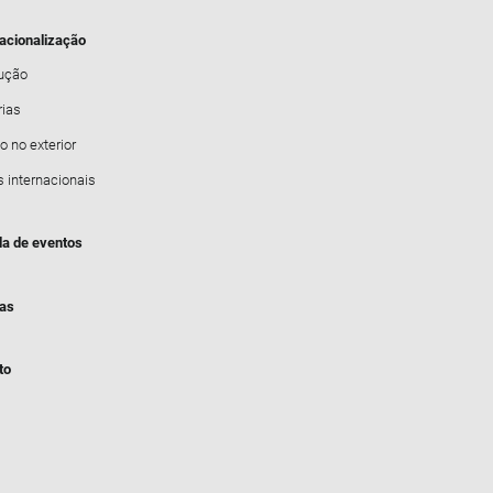
nacionalização
dução
rias
o no exterior
s internacionais
a de eventos
ias
to