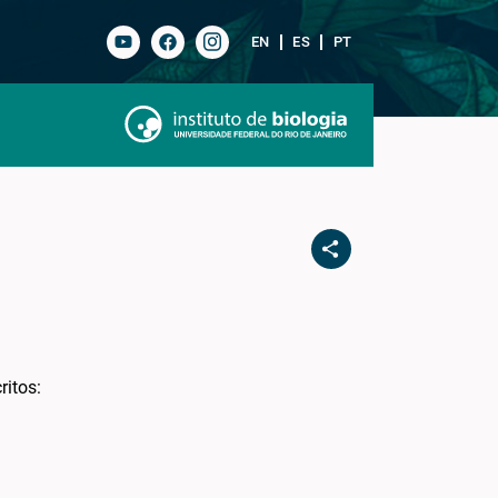
EN
ES
PT
itos: