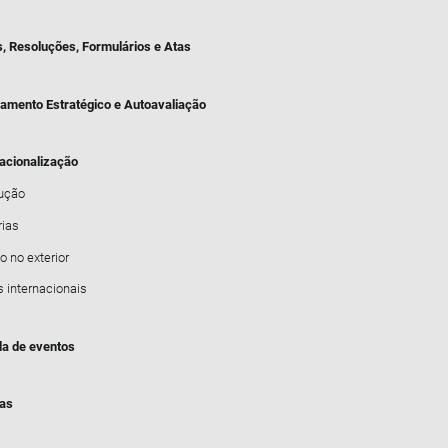
s, Resoluções, Formulários e Atas
jamento Estratégico e Autoavaliação
nacionalização
dução
rias
o no exterior
s internacionais
a de eventos
ias