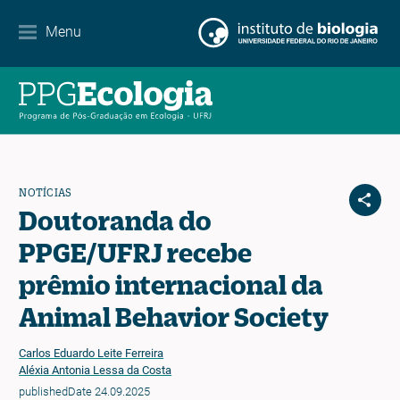
Contato
Menu
EN
ES
PT
NOTÍCIAS
Doutoranda do
PPGE/UFRJ recebe
prêmio internacional da
Animal Behavior Society
Carlos Eduardo Leite Ferreira
Aléxia Antonia Lessa da Costa
publishedDate 24.09.2025