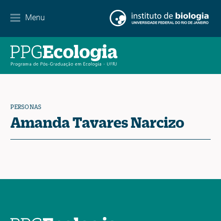
Menu
Agenda
Noticias
Contacto
PERSONAS
Amanda Tavares Narcizo
EN
ES
PT