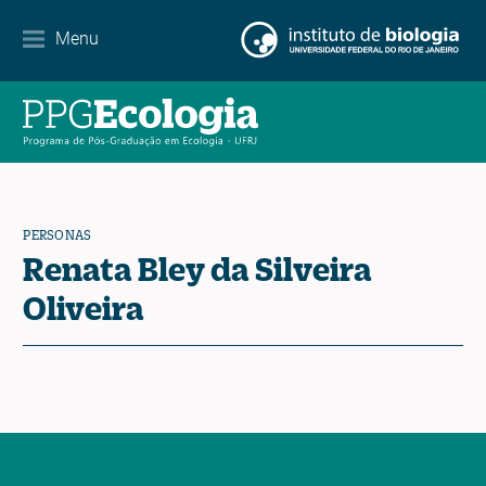
Menu
Agenda
Noticias
Contacto
PERSONAS
Renata Bley da Silveira
EN
ES
PT
Oliveira