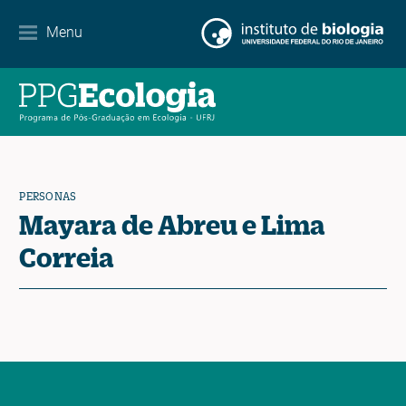
Menu
Agenda
Noticias
Contacto
PERSONAS
Mayara de Abreu e Lima
EN
ES
PT
Correia