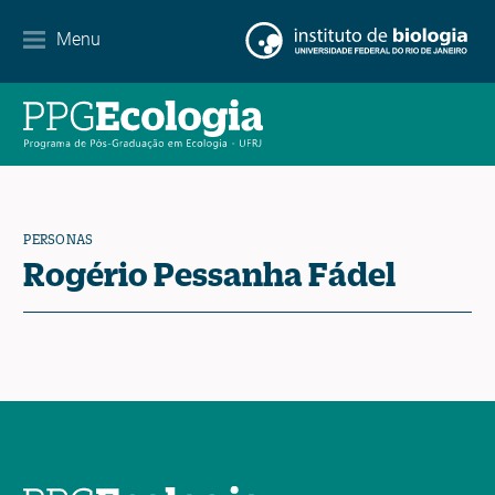
Menu
Agenda
Noticias
Contacto
PERSONAS
Rogério Pessanha Fádel
EN
ES
PT