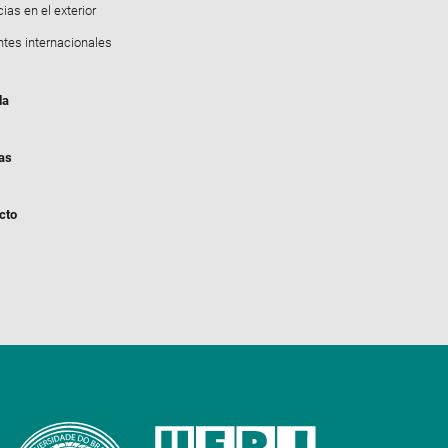
ias en el exterior
ntes internacionales
da
ias
cto