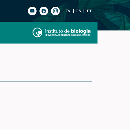
EN
ES
PT