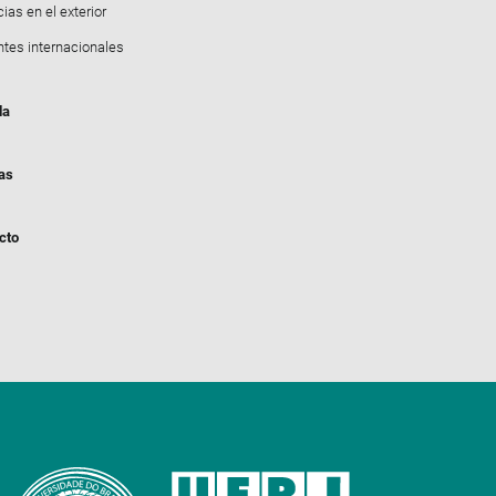
ias en el exterior
ntes internacionales
da
ias
cto