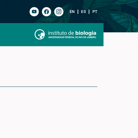
EN
ES
PT