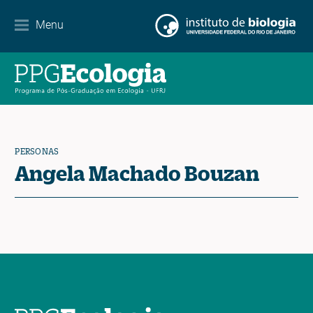
Menu
Agenda
Noticias
Contacto
PERSONAS
Angela Machado Bouzan
EN
ES
PT