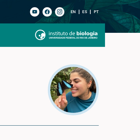
EN
ES
PT