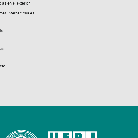
ias en el exterior
ntes internacionales
da
ias
cto