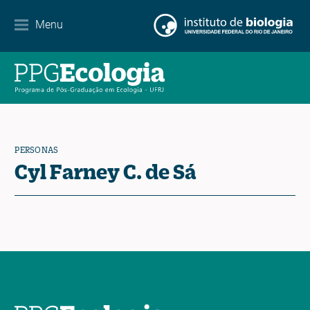
Menu
Agenda
Noticias
Contacto
PERSONAS
Cyl Farney C. de Sá
EN
ES
PT