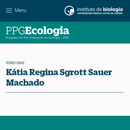
Menu
Agenda
Noticias
Contacto
PERSONAS
Kátia Regina Sgrott Sauer
EN
ES
PT
Machado