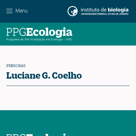
Menu
Agenda
Noticias
Contacto
PERSONAS
Luciane G. Coelho
EN
ES
PT