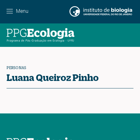
Menu
Agenda
Noticias
Contacto
PERSONAS
Luana Queiroz Pinho
EN
ES
PT