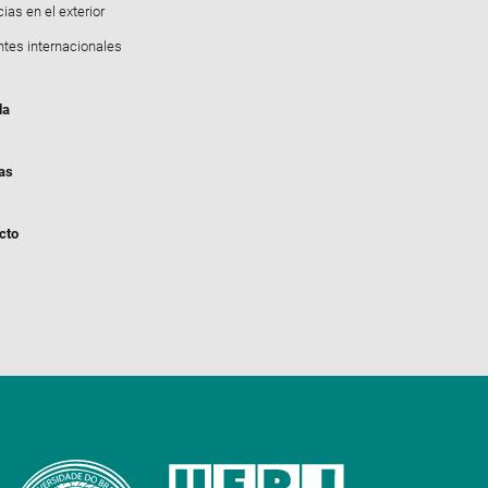
ias en el exterior
ntes internacionales
da
ias
cto