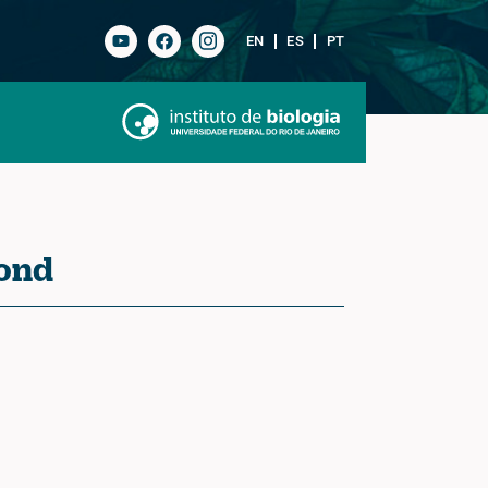
EN
ES
PT
mond