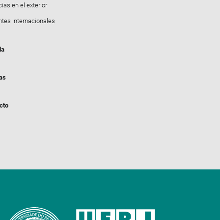
ias en el exterior
ntes internacionales
da
ias
cto