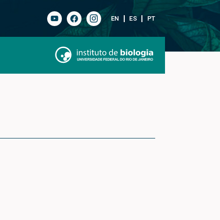
EN
ES
PT