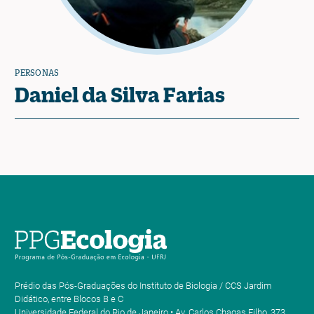
PERSONAS
Daniel da Silva Farias
Prédio das Pós-Graduações do Instituto de Biologia / CCS Jardim
Didático, entre Blocos B e C
Universidade Federal do Rio de Janeiro • Av. Carlos Chagas Filho, 373