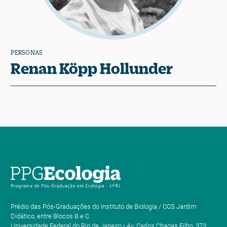
PERSONAS
Renan Köpp Hollunder
Prédio das Pós-Graduações do Instituto de Biologia / CCS Jardim
Didático, entre Blocos B e C
Universidade Federal do Rio de Janeiro • Av. Carlos Chagas Filho, 373