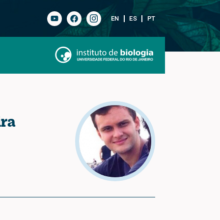
EN
ES
PT
ira