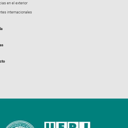
ias en el exterior
ntes internacionales
da
ias
cto