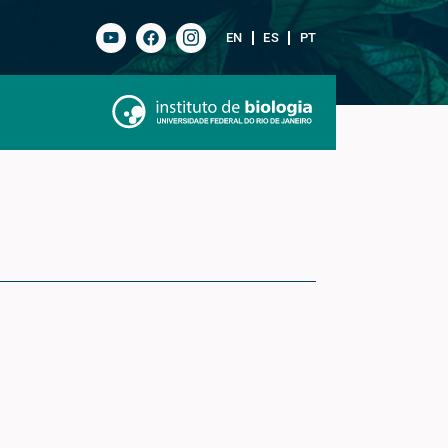
EN
ES
PT