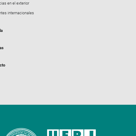
ias en el exterior
ntes internacionales
da
ias
cto