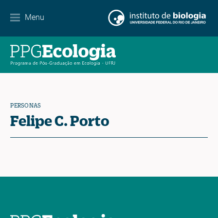
Menu
Agenda
Noticias
Contacto
PERSONAS
Felipe C. Porto
EN
ES
PT