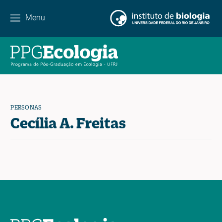
Menu
Agenda
Noticias
Contacto
PERSONAS
Cecília A. Freitas
EN
ES
PT