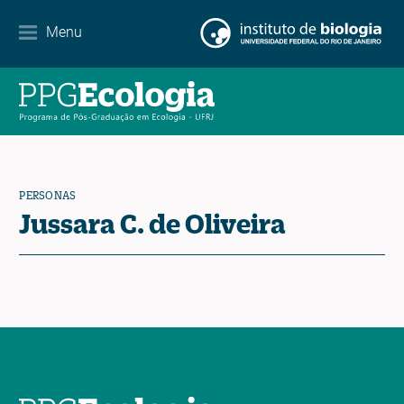
Menu
Agenda
Noticias
Contacto
PERSONAS
Jussara C. de Oliveira
EN
ES
PT