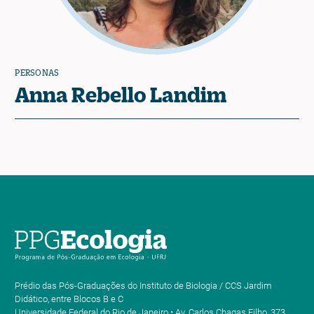
PERSONAS
Anna Rebello Landim
Prédio das Pós-Graduações do Instituto de Biologia / CCS Jardim
Didático, entre Blocos B e C
Universidade Federal do Rio de Janeiro • Av. Carlos Chagas Filho, 373