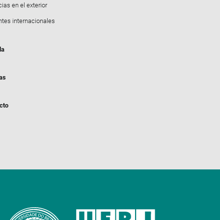
ias en el exterior
ntes internacionales
da
ias
cto