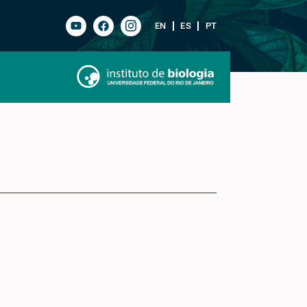
EN
ES
PT