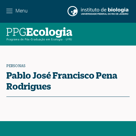
Menu
Agenda
Noticias
Contacto
PERSONAS
Pablo José Francisco Pena
EN
ES
PT
Rodrigues