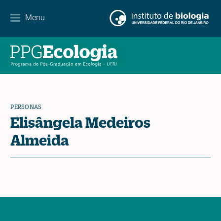
Menu
Agenda
Noticias
Contacto
PERSONAS
Elisângela Medeiros
EN
ES
PT
Almeida