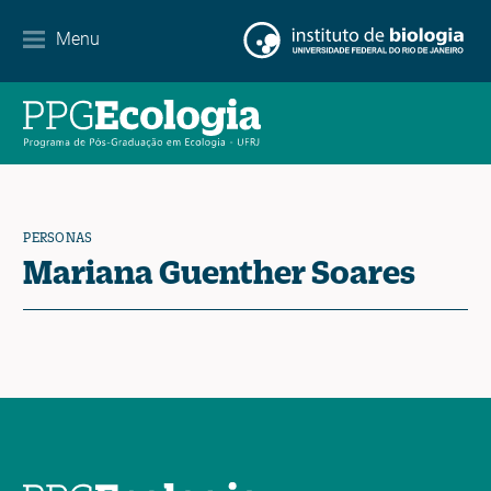
Menu
Agenda
Noticias
Contacto
PERSONAS
Mariana Guenther Soares
EN
ES
PT