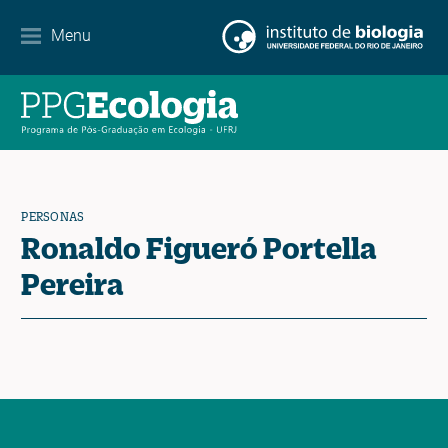
Menu
Agenda
Noticias
Contacto
PERSONAS
Ronaldo Figueró Portella
EN
ES
PT
Pereira