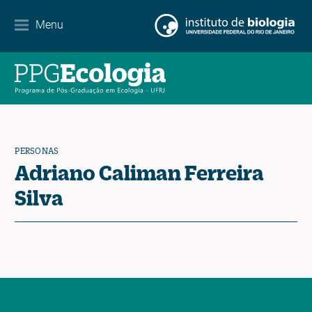
Menu
Agenda
Noticias
Contacto
PERSONAS
Adriano Caliman Ferreira
EN
ES
PT
Silva