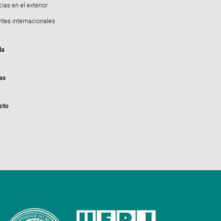
ias en el exterior
ntes internacionales
da
ias
cto