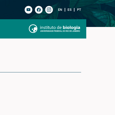
EN
ES
PT